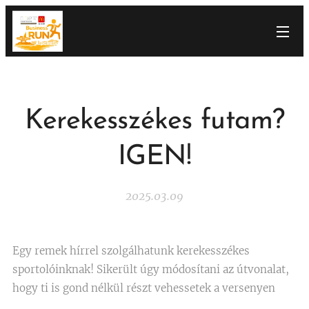
Kerekesszékes futam?
IGEN!
2025.03.09
Egy remek hírrel szolgálhatunk kerekesszékes
sportolóinknak! Sikerült úgy módosítani az útvonalat,
hogy ti is gond nélkül részt vehessetek a versenyen🎉