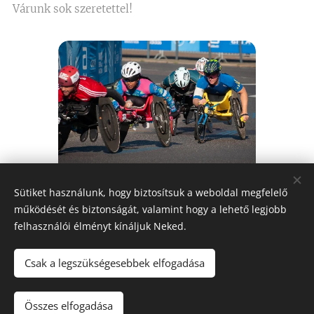
Várunk sok szeretettel!
Sütiket használunk, hogy biztosítsuk a weboldal megfelelő
Share
működését és biztonságát, valamint hogy a lehető legjobb
felhasználói élményt kínáljuk Neked.
Csak a legszükségesebbek elfogadása
CLEAR'97 Business Run by Alpokalja SK
Összes elfogadása
Az oldalt a
Webnode
működteti
Sütik