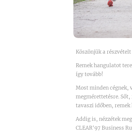
Köszönjük a részvétel
Remek hangulatot tere
így tovább!🏃‍♀️🏃🏿‍♂️🏃‍♂️
Most minden cégnek, v
megmérettetésre. Sőt, 
tavaszi időben, remek 
Addig is, nézzétek meg,
CLEAR'97 Business Run