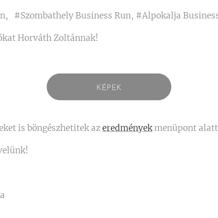
un, #Szombathely Business Run, #Alpokalja Busines
ókat Horváth Zoltánnak!📷
KÉPEK
ket is böngészhetitek az
eredmények
menüpont alatt
velünk!
ta😘