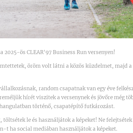
t a 2025-ös CLEAR'97 Business Run versenyen!
mtettetek, öröm volt látni a közös küzdelmet, majd a
állalkozásnak, random csapatnak van egy éve felkész
reméljük hírét viszitek a versenynek és jövőre még tö
hangulatban történő, csapatépítő futkározást.
 töltsétek le és használjátok a képeket! Ne felejtsétek
-t ha social mediában használjátok a képeket.