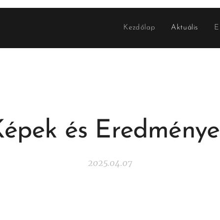
Kezdőlap
Aktuális
E
Képek és Eredménye
2025.04.07