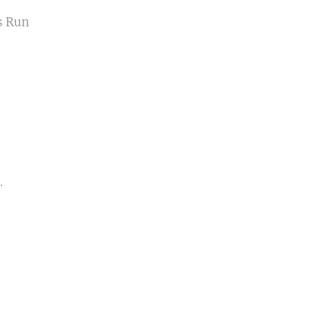
s Run
.