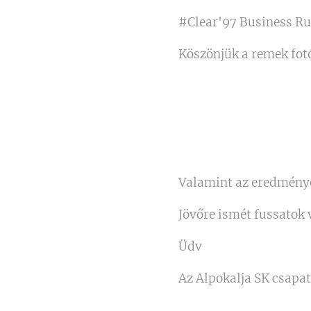
#Clear'97 Business R
Köszönjük a remek fot
Valamint az eredménye
Jövőre ismét fussatok 
Üdv
Az Alpokalja SK csapa